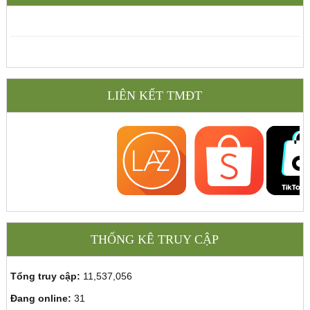
LIÊN KẾT TMĐT
THỐNG KÊ TRUY CẬP
Tổng truy cập:
11,537,056
Đang online:
31