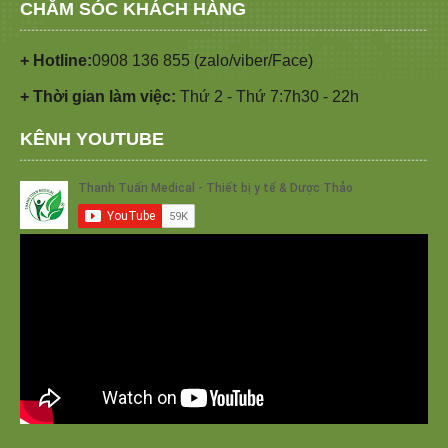
CHĂM SÓC KHÁCH HÀNG
+ Hotline:
0908 136 855 (zalo/viber/Face)
+ Thời gian làm việc:
Thứ 2 - Thứ 7:7h30 - 22h
KÊNH YOUTUBE