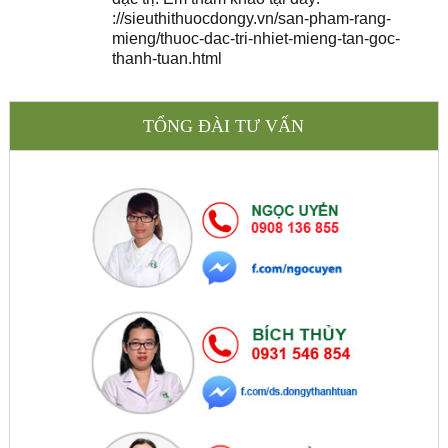
://sieuthithuocdongy.vn/san-pham-rang-
mieng/thuoc-dac-tri-nhiet-mieng-tan-goc-
thanh-tuan.html
TỔNG ĐÀI TƯ VẤN