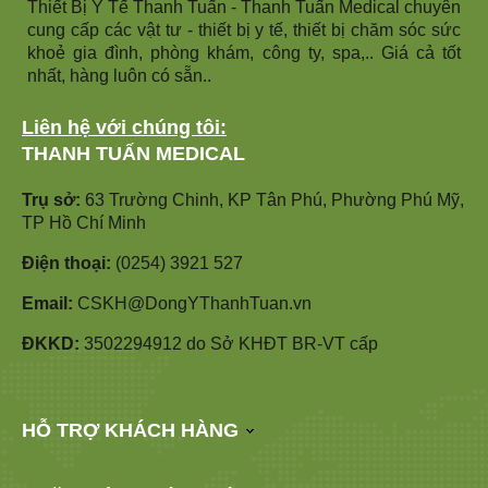
Thiết Bị Y Tế Thanh Tuấn - Thanh Tuấn Medical chuyên
cung cấp các vật tư - thiết bị y tế, thiết bị chăm sóc sức
khoẻ gia đình, phòng khám, công ty, spa,.. Giá cả tốt
nhất, hàng luôn có sẵn..
Liên hệ với chúng tôi:
THANH TUẤN MEDICAL
Trụ sở:
63 Trường Chinh, KP Tân Phú, Phường Phú Mỹ,
TP Hồ Chí Minh
Điện thoại:
(0254) 3921 527
Email:
CSKH@DongYThanhTuan.vn
ĐKKD:
3502294912 do Sở KHĐT BR-VT cấp
HỖ TRỢ KHÁCH HÀNG