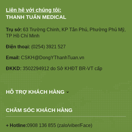
Liên hệ với chúng tôi:
THANH TUẤN MEDICAL
Trụ sở:
63 Trường Chinh, KP Tân Phú, Phường Phú Mỹ,
TP Hồ Chí Minh
Điện thoại:
(0254) 3921 527
Email:
CSKH@DongYThanhTuan.vn
ĐKKD:
3502294912 do Sở KHĐT BR-VT cấp
HỖ TRỢ KHÁCH HÀNG
CHĂM SÓC KHÁCH HÀNG
+ Hotline:
0908 136 855 (zalo/viber/Face)