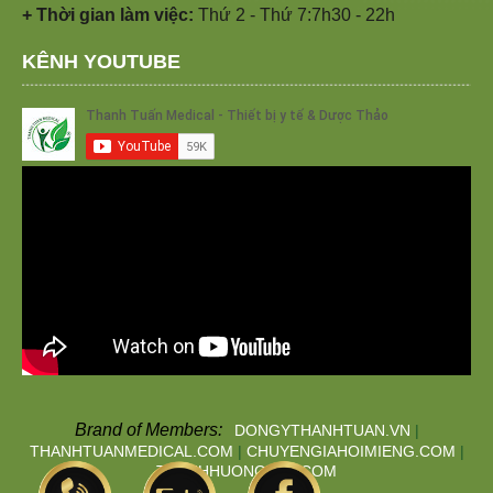
+ Thời gian làm việc:
Thứ 2 - Thứ 7:7h30 - 22h
KÊNH YOUTUBE
Brand of Members:
DONGYTHANHTUAN.VN
|
THANHTUANMEDICAL.COM
|
CHUYENGIAHOIMIENG.COM
|
THANHHUONGTAN.COM