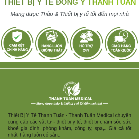
THIẾT BỊ Y TẾ ĐÔNG Y THANH TUẤN
Mang dược Thảo & Thiết bị y tế tốt đến mọi nhà
Thiết Bị Y Tế Thanh Tuấn - Thanh Tuấn Medical chuyên
cung cấp các vật tư - thiết bị y tế, thiết bị chăm sóc sức
khoẻ gia đình, phòng khám, công ty, spa,.. Giá cả tốt
nhất, hàng luôn có sẵn..