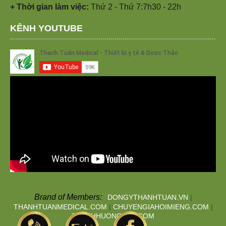
+ Thời gian làm việc:
Thứ 2 - Thứ 7:7h30 - 22h
KÊNH YOUTUBE
Brand of Members:
DONGYTHANHTUAN.VN
|
THANHTUANMEDICAL.COM
|
CHUYENGIAHOIMIENG.COM
|
THANHHUONGTAN.COM