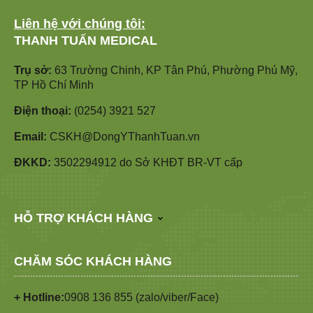
Liên hệ với chúng tôi:
THANH TUẤN MEDICAL
Trụ sở:
63 Trường Chinh, KP Tân Phú, Phường Phú Mỹ,
TP Hồ Chí Minh
Điện thoại:
(0254) 3921 527
Email:
CSKH@DongYThanhTuan.vn
ĐKKD:
3502294912 do Sở KHĐT BR-VT cấp
HỖ TRỢ KHÁCH HÀNG
CHĂM SÓC KHÁCH HÀNG
+ Hotline:
0908 136 855 (zalo/viber/Face)