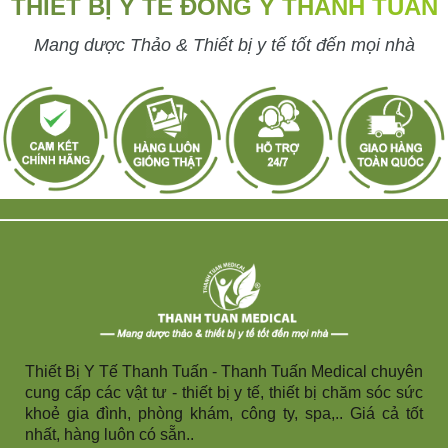
THIẾT BỊ Y TẾ ĐÔNG Y THANH TUẤN
Mang dược Thảo & Thiết bị y tế tốt đến mọi nhà
Thiết Bị Y Tế Thanh Tuấn - Thanh Tuấn Medical chuyên
cung cấp các vật tư - thiết bị y tế, thiết bị chăm sóc sức
khoẻ gia đình, phòng khám, công ty, spa,.. Giá cả tốt
nhất, hàng luôn có sẵn..