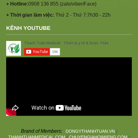
+ Hotline:
0908 136 855 (zalo/viber/Face)
+ Thời gian làm việc:
Thứ 2 - Thứ 7:7h30 - 22h
KÊNH YOUTUBE
Brand of Members:
DONGYTHANHTUAN.VN
|
THANHTUANMEDICAL.COM
|
CHUYENGIAHOIMIENG.COM
|