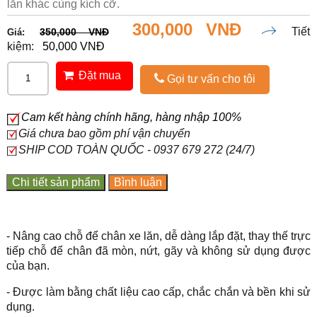
lăn khác cùng kích cỡ.
300,000 VNĐ
Tiết
350,000 VNĐ
Giá:
kiệm:
50,000 VNĐ
Đặt mua
Gọi tư vấn cho tôi
Cam kết hàng chính hãng, hàng nhập 100%
Giá chưa bao gồm phí vận chuyển
SHIP COD TOÀN QUỐC - 0937 679 272 (24/7)
Chi tiết sản phẩm
Bình luận
- Nâng cao chỗ để chân xe lăn, dễ dàng lắp đặt, thay thế trực
tiếp chỗ để chân đã mòn, nứt, gãy và không sử dụng được
của bạn.
- Được làm bằng chất liệu cao cấp, chắc chắn và bền khi sử
dụng.