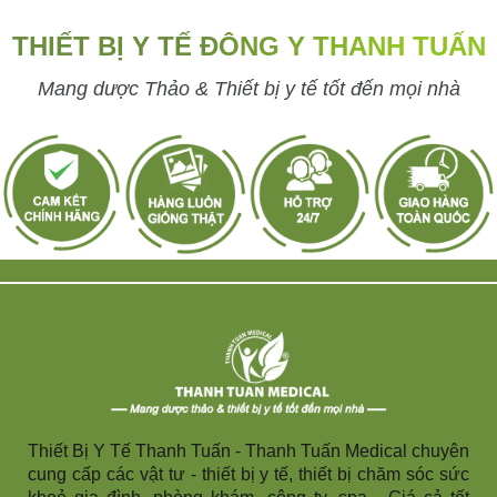
THIẾT BỊ Y TẾ ĐÔNG Y THANH TUẤN
Mang dược Thảo & Thiết bị y tế tốt đến mọi nhà
Thiết Bị Y Tế Thanh Tuấn - Thanh Tuấn Medical chuyên
cung cấp các vật tư - thiết bị y tế, thiết bị chăm sóc sức