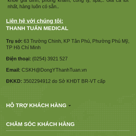
khoẻ gia đình, phòng khám, công ty, spa,.. Giá cả tốt
nhất, hàng luôn có sẵn..
Liên hệ với chúng tôi:
THANH TUẤN MEDICAL
Trụ sở:
63 Trường Chinh, KP Tân Phú, Phường Phú Mỹ,
TP Hồ Chí Minh
Điện thoại:
(0254) 3921 527
Email:
CSKH@DongYThanhTuan.vn
ĐKKD:
3502294912 do Sở KHĐT BR-VT cấp
HỖ TRỢ KHÁCH HÀNG
CHĂM SÓC KHÁCH HÀNG