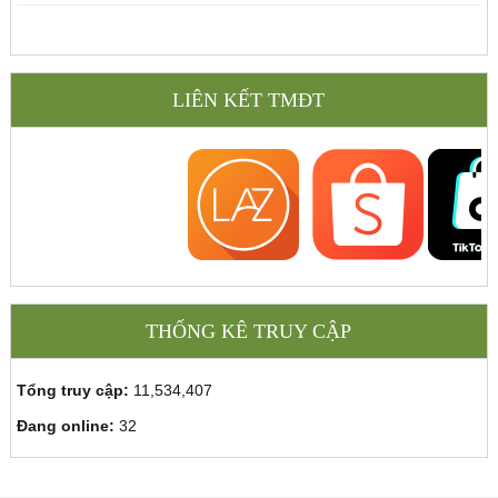
LIÊN KẾT TMĐT
THỐNG KÊ TRUY CẬP
Tổng truy cập:
11,534,407
Đang online:
32