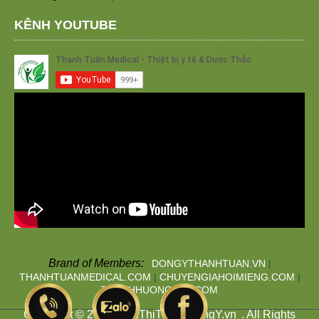
KÊNH YOUTUBE
Brand of Members:
DONGYTHANHTUAN.VN
|
THANHTUANMEDICAL.COM
|
CHUYENGIAHOIMIENG.COM
|
THANHHUONGTAN.COM
Copyright © 2019
SieuThiThuocDongY.vn
. All Rights