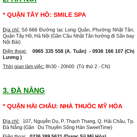
* QUẬN TÂY HỒ: SMILE SPA
Địa chỉ:
Số 666 Đường lạc Long Quân, Phường Nhật Tân,
Quận Tây Hồ, Hà Nội (Gần Cầu Nhật Tân hướng đi Sân bay
Nội Bài)
Điện thoại:
0965 335 558 (A. Tuấn) -
0936 166 107 (
Chị
Lương )
Thời gian làm việc:
8h30 - 20h00 (Từ thứ 2 - CN)
3. ĐÀ NẴNG
* QUẬN HẢI CHÂU: NHÀ THUỐC MỸ HÒA
Địa chỉ:
107, Nguyễn Du, P. Thạch Thang, Q. Hải Châu, Tp.
Đà Nẵng
(Gần
Du Thuyền Sông Hàn SweetTime
)
Điện thoại:
0236 389 5621 (Dược Sỹ Mỹ Hòa
)