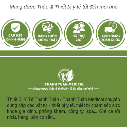
Mang dược Thảo & Thiết bị y tế tốt đến mọi nhà
Thiết Bị Y Tế Thanh Tuấn - Thanh Tuấn Medical chuyên
cung cấp các vật tư - thiết bị y tế, thiết bị chăm sóc sức
khoẻ gia đình, phòng khám, công ty, spa,.. Giá cả tốt
nhất, hàng luôn có sẵn..