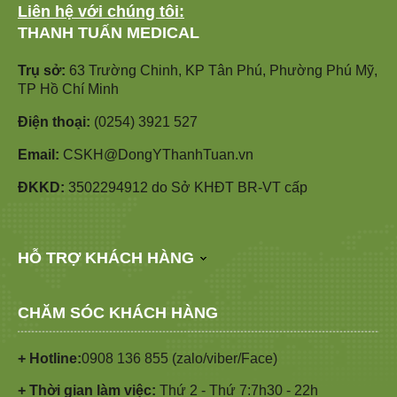
Liên hệ với chúng tôi:
THANH TUẤN MEDICAL
Trụ sở:
63 Trường Chinh, KP Tân Phú, Phường Phú Mỹ,
TP Hồ Chí Minh
Điện thoại:
(0254) 3921 527
Email:
CSKH@DongYThanhTuan.vn
ĐKKD:
3502294912 do Sở KHĐT BR-VT cấp
HỖ TRỢ KHÁCH HÀNG
CHĂM SÓC KHÁCH HÀNG
+ Hotline:
0908 136 855 (zalo/viber/Face)
+ Thời gian làm việc:
Thứ 2 - Thứ 7:7h30 - 22h