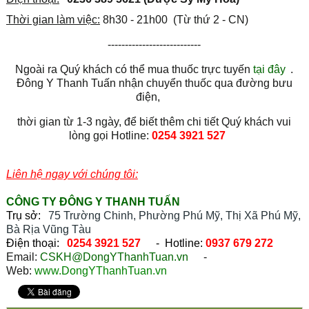
Thời gian làm việc:
8h30 - 21h00 (Từ thứ 2 - CN)
---------------------------
Ngoài ra Quý khách có thể mua thuốc trực tuyến
tại đây
.
Đông Y Thanh Tuấn nhận chuyển thuốc qua đường bưu
điện,
thời gian từ 1-3 ngày, để biết thêm chi tiết Quý khách vui
lòng gọi Hotline:
0254 3921 527
Liên hệ ngay với chúng tôi:
CÔNG TY ĐÔNG Y THANH TUẤN
Trụ sở:
75 Trường Chinh, Phường Phú Mỹ, Thị Xã Phú Mỹ,
Bà Rịa Vũng Tàu
Điện thoại:
0254 3921 527
- Hotline:
0937 679 272
Email:
CSKH@DongYThanhTuan.vn
-
Web:
www.DongYThanhTuan.vn