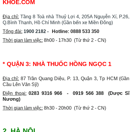
KHỎE.COM
Địa chỉ:
Tầng 8 Toà nhà Thuỷ Lợi 4, 205A Nguyễn Xí, P.26,
Q.Bình Thạnh, Hồ Chí Minh (Gần bến xe Miền Đông)
Tổng đài:
1900 2182 -
Hotline: 0888 533 350
Thời gian làm việc:
8h00 - 17h30 (Từ thứ 2 - CN)
* QUẬN 3: NHÀ THUỐC HỒNG NGỌC 1
Địa chỉ:
87 Trần Quang Diệu, P. 13, Quận 3, Tp HCM (Gần
Cầu Lên Văn Sỹ)
Điện thoại:
0283 9316 966 - 0919 566 388 (Dược Sĩ
Nương)
Thời gian làm việc:
8h30 - 20h00 (Từ thứ 2 - CN)
2. HÀ NỘI