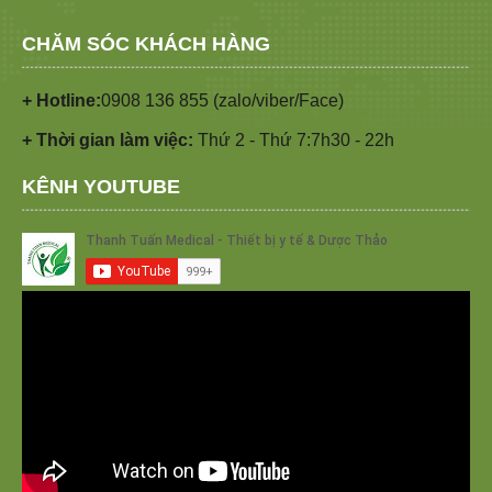
CHĂM SÓC KHÁCH HÀNG
+ Hotline:
0908 136 855 (zalo/viber/Face)
+ Thời gian làm việc:
Thứ 2 - Thứ 7:7h30 - 22h
KÊNH YOUTUBE