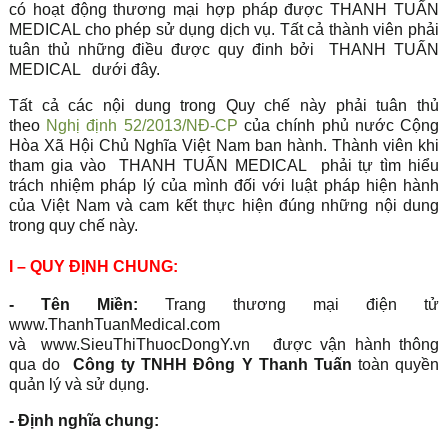
có hoạt động thương mại hợp pháp được THANH TUẤN
MEDICAL cho phép sử dụng dịch vụ. Tất cả thành viên phải
tuân thủ những điều được quy đinh bởi
THANH TUẤN
MEDICAL
dưới đây.
Tất cả các nội dung trong Quy chế này phải tuân thủ
theo
Nghị định 52/2013/NĐ-CP
của chính phủ nước Cộng
Hòa Xã Hội Chủ Nghĩa Việt Nam ban hành. Thành viên khi
tham gia vào
THANH TUẤN MEDICAL
phải tự tìm hiểu
trách nhiệm pháp lý của mình đối với luật pháp hiện hành
của Việt Nam và cam kết thực hiện đúng những nội dung
trong quy chế này.
I – QUY ĐỊNH CHUNG:
- Tên Miền:
Trang thương mại điện tử
www.ThanhTuanMedical.com
và
www.SieuThiThuocDongY.vn
được vận hành thông
qua do
Công ty TNHH Đông Y Thanh Tuấn
toàn quyền
quản lý và sử dụng.
- Định nghĩa chung: