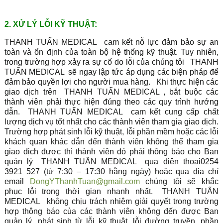
2. XỬ LÝ LỖI KỸ THUẬT:
THANH TUẤN MEDICAL
cam kết nỗ lực đảm bảo sự an
toàn và ổn định của toàn bộ hệ thống kỹ thuật. Tuy nhiên,
trong trường hợp xảy ra sự cố do lỗi của chúng tôi
THANH
TUẤN MEDICAL
sẽ ngay lập tức áp dụng các biện pháp để
đảm bảo quyền lợi cho người mua hàng.
Khi thực hiện các
giao dịch trên
THANH TUẤN MEDICAL
, bắt buộc các
thành viên phải thực hiện đúng theo các quy trình hướng
dẫn.
THANH TUẤN MEDICAL
cam kết cung cấp chất
lượng dịch vụ tốt nhất cho các thành viên tham gia giao dịch.
Trường hợp phát sinh lỗi kỹ thuật, lỗi phần mềm hoặc các lỗi
khách quan khác dẫn đến thành viên không thể tham gia
giao dịch được thì thành viên đó phải thông báo cho Ban
quản lý
THANH TUẤN MEDICAL
qua điện thoại0254
3921 527 (từ 7:30 – 17:30 hằng ngày) hoặc qua địa chỉ
email
DongYThanhTuan@gmail.com
chúng tôi sẽ khắc
phục lỗi trong thời gian nhanh nhất.
THANH TUẤN
MEDICAL
không chịu trách nhiệm giải quyết trong trường
hợp thông báo của các thành viên không đến được Ban
quản lý, phát sinh từ lỗi kỹ thuật, lỗi đường truyền, phần