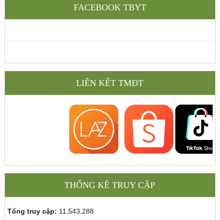
FACEBOOK TBYT
LIÊN KẾT TMĐT
THỐNG KÊ TRUY CẬP
Tổng truy cập:
11,543,288