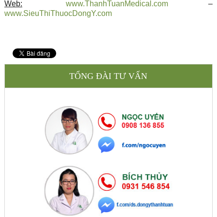
Web:
www.ThanhTuanMedical.com
–
www.SieuThiThuocDongY.com
TỔNG ĐÀI TƯ VẤN