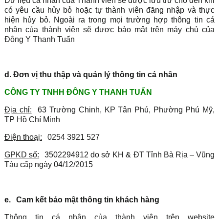
Dữ liệu cá nhân của Thành viên sẽ được lưu trữ cho đến khi
có yêu cầu hủy bỏ hoặc tự thành viên đăng nhập và thực
hiện hủy bỏ. Ngoài ra trong mọi trường hợp thông tin cá
nhân của thành viên sẽ được bảo mật trên máy chủ của
Đông Y Thanh Tuấn
d. Đơn vị thu thập và quản lý thông tin cá nhân
CÔNG TY TNHH ĐÔNG Y THANH TUẤN
Địa chỉ:
63 Trường Chinh, KP Tân Phú, Phường Phú Mỹ,
TP Hồ Chí Minh
Điện thoạị:
0254 3921 527
GPKD số:
3502294912 do sở KH & ĐT Tỉnh Bà Rịa – Vũng
Tàu cấp ngày 04/12/2015
e.
Cam kết bảo mật thông tin khách hàng
Thông tin cá nhân của thành viên trên website