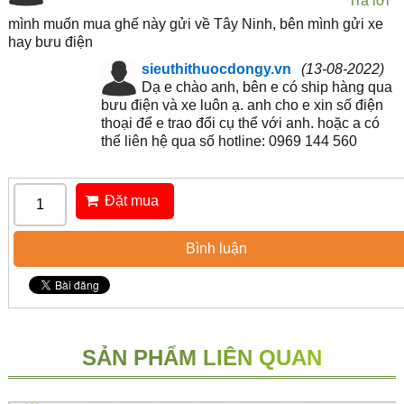
Trả lời
mình muốn mua ghế này gửi về Tây Ninh, bên mình gửi xe
hay bưu điện
sieuthithuocdongy.vn
(13-08-2022)
Dạ e chào anh, bên e có ship hàng qua
bưu điện và xe luôn ạ. anh cho e xin số điện
thoại để e trao đổi cụ thể với anh. hoặc a có
thể liên hệ qua số hotline: 0969 144 560
Đặt mua
Bình luận
SẢN PHẨM LIÊN QUAN