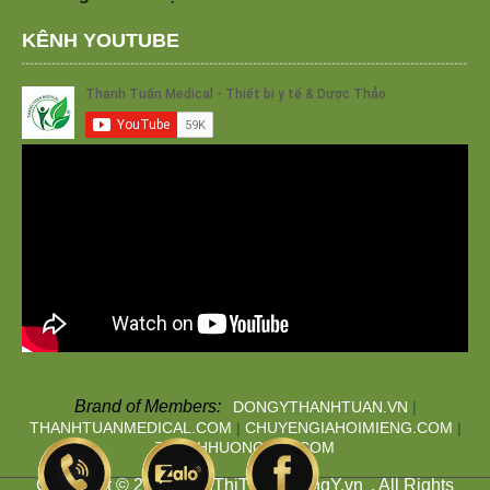
KÊNH YOUTUBE
Brand of Members:
DONGYTHANHTUAN.VN
|
THANHTUANMEDICAL.COM
|
CHUYENGIAHOIMIENG.COM
|
THANHHUONGTAN.COM
Copyright © 2019
SieuThiThuocDongY.vn
. All Rights