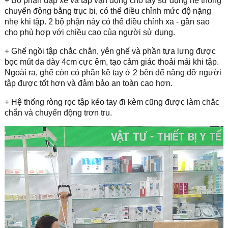
+ Bộ phận đạp xe và tập vận động cho tay sử dụng hệ thống
chuyển động bằng trục bi, có thể điều chỉnh mức độ nặng
nhẹ khi tập. 2 bộ phận này có thể điều chỉnh xa - gần sao
cho phù hợp với chiều cao của người sử dụng.
+ Ghế ngồi tập chắc chắn, yên ghế và phần tựa lưng được
bọc mút da dày 4cm cực êm, tạo cảm giác thoải mái khi tập.
Ngoài ra, ghế còn có phần kê tay ở 2 bên để nâng đỡ người
tập được tốt hơn và đảm bảo an toàn cao hơn.
+ Hệ thống ròng rọc tập kéo tay đi kèm cũng được làm chắc
chắn và chuyển động trơn tru.