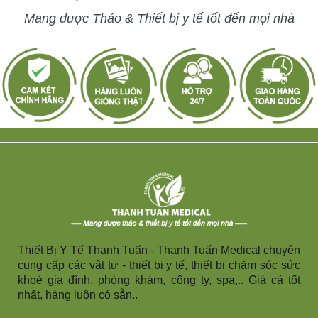
Mang dược Thảo & Thiết bị y tế tốt đến mọi nhà
Thiết Bị Y Tế Thanh Tuấn - Thanh Tuấn Medical chuyên
cung cấp các vật tư - thiết bị y tế, thiết bị chăm sóc sức
khoẻ gia đình, phòng khám, công ty, spa,.. Giá cả tốt
nhất, hàng luôn có sẵn..