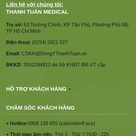
Liên hệ với chúng tôi:
THANH TUẤN MEDICAL
Trụ sở:
63 Trường Chinh, KP Tân Phú, Phường Phú Mỹ,
TP Hồ Chí Minh
Điện thoại:
(0254) 3921 527
Email:
CSKH@DongYThanhTuan.vn
ĐKKD:
3502294912 do Sở KHĐT BR-VT cấp
HỖ TRỢ KHÁCH HÀNG
CHĂM SÓC KHÁCH HÀNG
+ Hotline:
0908 136 855 (zalo/viber/Face)
+ Thời gian làm việc:
Thứ 2 - Thứ 7:7h30 - 22h