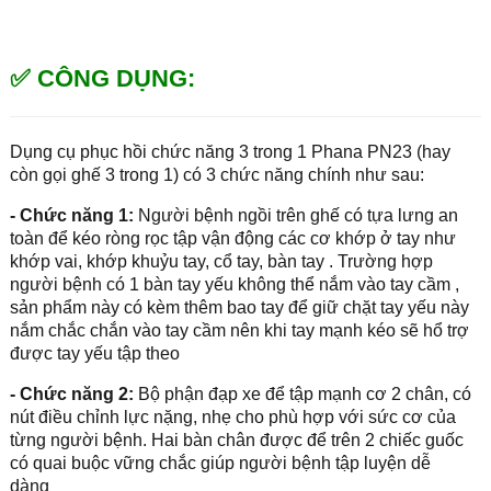
✅ CÔNG DỤNG:
Dụng cụ phục hồi chức năng 3 trong 1 Phana PN23 (hay
còn gọi ghế 3 trong 1) có 3 chức năng chính như sau:
- Chức năng 1:
Người bệnh ngồi trên ghế có tựa lưng an
toàn để kéo ròng rọc tập vận động các cơ khớp ở tay như
khớp vai, khớp khuỷu tay, cổ tay, bàn tay . Trường hợp
người bệnh có 1 bàn tay yếu không thể nắm vào tay cầm ,
sản phẩm này có kèm thêm bao tay để giữ chặt tay yếu này
nắm chắc chắn vào tay cầm nên khi tay mạnh kéo sẽ hổ trợ
được tay yếu tập theo
- Chức năng 2:
Bộ phận đạp xe để tập mạnh cơ 2 chân, có
nút điều chỉnh lực nặng, nhẹ cho phù hợp với sức cơ của
từng người bệnh. Hai bàn chân được để trên 2 chiếc guốc
có quai buộc vững chắc giúp người bệnh tập luyện dễ
dàng