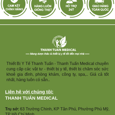
Thiết Bị Y Tế Thanh Tuấn - Thanh Tuấn Medical chuyên
cung cấp các vật tư - thiết bị y tế, thiết bị chăm sóc sức
khoẻ gia đình, phòng khám, công ty, spa,.. Giá cả tốt
nhất, hàng luôn có sẵn..
Liên hệ với chúng tôi:
THANH TUẤN MEDICAL
Trụ sở:
63 Trường Chinh, KP Tân Phú, Phường Phú Mỹ,
TP Hồ Chí Minh