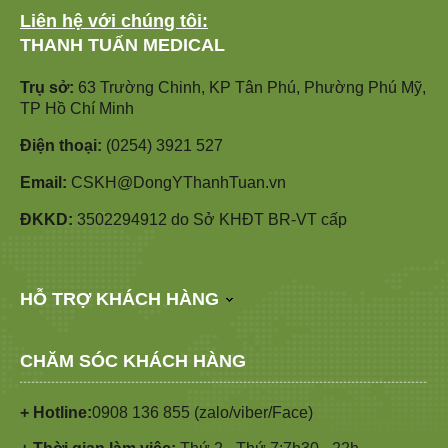
Liên hệ với chúng tôi:
THANH TUẤN MEDICAL
Trụ sở:
63 Trường Chinh, KP Tân Phú, Phường Phú Mỹ,
TP Hồ Chí Minh
Điện thoại:
(0254) 3921 527
Email:
CSKH@DongYThanhTuan.vn
ĐKKD:
3502294912 do Sở KHĐT BR-VT cấp
HỖ TRỢ KHÁCH HÀNG
CHĂM SÓC KHÁCH HÀNG
+ Hotline:
0908 136 855 (zalo/viber/Face)