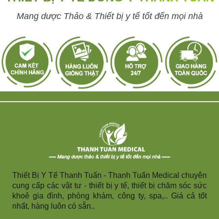
Mang dược Thảo & Thiết bị y tế tốt đến mọi nhà
Thiết Bị Y Tế Thanh Tuấn - Thanh Tuấn Medical chuyên
cung cấp các vật tư - thiết bị y tế, thiết bị chăm sóc sức
khoẻ gia đình, phòng khám, công ty, spa,.. Giá cả tốt
nhất, hàng luôn có sẵn..