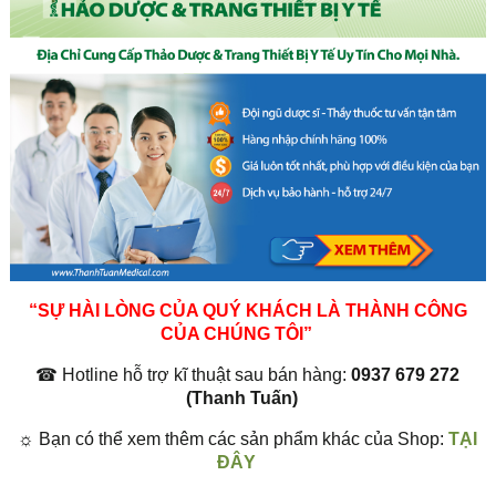
“SỰ HÀI LÒNG CỦA QUÝ KHÁCH LÀ THÀNH CÔNG
CỦA CHÚNG TÔI”
☎
Hotline hỗ trợ kĩ thuật sau bán hàng:
0937 679 272
(Thanh Tuấn)
☼
Bạn có thể xem thêm các sản phẩm khác của Shop:
TẠI
ĐÂY