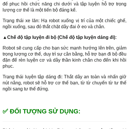
để phục hồi chức năng chi dưới và tập luyện hỗ trợ trọng
lượng cơ thể là một tiến bộ đáng kể.
Trạng thái xe lăn: Hạ robot xuống vị trí của một chiếc ghế,
ngồi xuống, sau đó thắt chặt dây đai ở eo và chân.
▲Chế độ tập luyện đi bộ (Chế độ tập luyện dáng đi):
Robot sẽ cung cấp cho bạn sức mạnh hướng lên trên, giảm
trọng lượng cơ thể, duy trì sự cân bằng, hỗ trợ bạn đi bộ đều
đặn để rèn luyện cơ và dây thần kinh chân cho đến khi hồi
phục.
Trạng thái luyện tập dáng đi: Thắt dây an toàn và nhấn giữ
nút nâng, robot sẽ hỗ trợ cơ thể bạn, từ từ chuyển từ tư thế
ngồi sang tư thế đứng.
✅ ĐỐI TƯỢNG SỬ DỤNG: