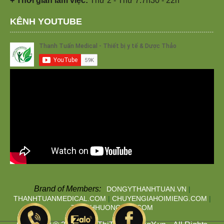
+ Thời gian làm việc:
Thứ 2 - Thứ 7:7h30 - 22h
KÊNH YOUTUBE
Brand of Members:
DONGYTHANHTUAN.VN
|
THANHTUANMEDICAL.COM
|
CHUYENGIAHOIMIENG.COM
|
THANHHUONGTAN.COM