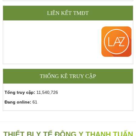
LIÊN KẾT TMĐT
THỐNG KÊ TRUY CẬP
Tổng truy cập:
11,540,726
Đang online:
61
THIẾT BỊ Y TẾ ĐÔNG Y THANH TUẤN