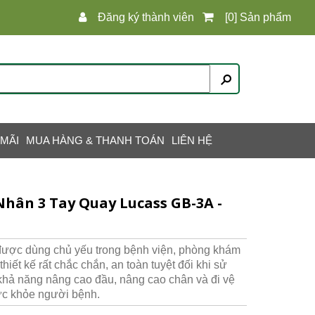
Đăng ký thành viên
[0] Sản phẩm
 MÃI
MUA HÀNG & THANH TOÁN
LIÊN HỆ
hân 3 Tay Quay Lucass GB-3A -
ược dùng chủ yếu trong bệnh viện, phòng khám
iết kế rất chắc chắn, an toàn tuyệt đối khi sử
 khả năng nâng cao đầu, nâng cao chân và đi vệ
sức khỏe người bệnh.