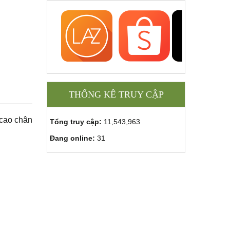
THỐNG KÊ TRUY CẬP
 cao chân
Tổng truy cập:
11,543,963
Đang online:
31