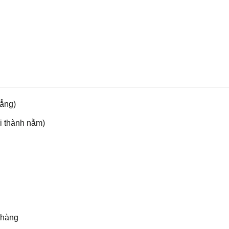
hẳng)
ồi thành nằm)
nhàng