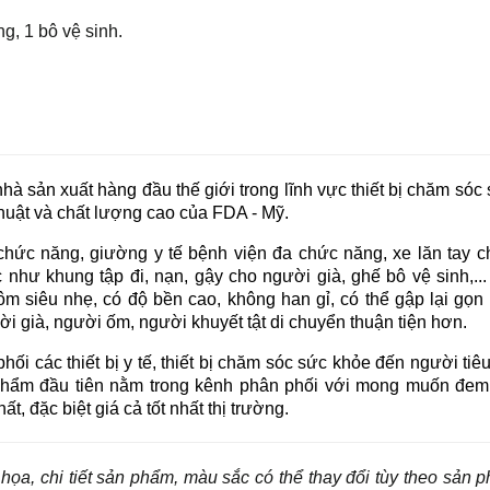
g, 1 bô vệ sinh.
nhà sản xuất hàng đầu thế giới trong lĩnh vực thiết bị chăm sóc 
huật và chất lượng cao của FDA - Mỹ.
hức năng, giường y tế bệnh viện đa chức năng, xe lăn tay c
c như khung tập đi, nạn, gậy cho người già, ghế bô vệ sinh,...
ôm siêu nhẹ, có độ bền cao, không han gỉ, có thể gập lại gọn 
i già, người ốm, người khuyết tật di chuyển thuận tiện hơn. 
 các thiết bị y tế, thiết bị chăm sóc sức khỏe đến người tiêu
phẩm đầu tiên nằm trong kênh phân phối với mong muốn đem 
, đặc biệt giá cả tốt nhất thị trường.
họa, chi tiết sản phẩm, màu sắc có thể thay đổi tùy theo sản 