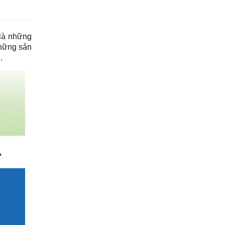
 là những
những sản
u.