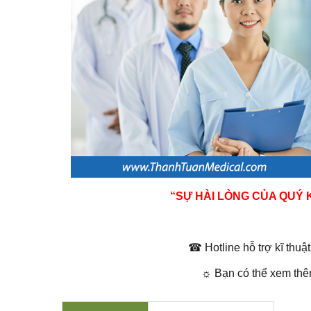
“SỰ HÀI LÒNG CỦA QUÝ
☎
Hotline hỗ trợ kĩ thu
☼
Bạn có thể xem th