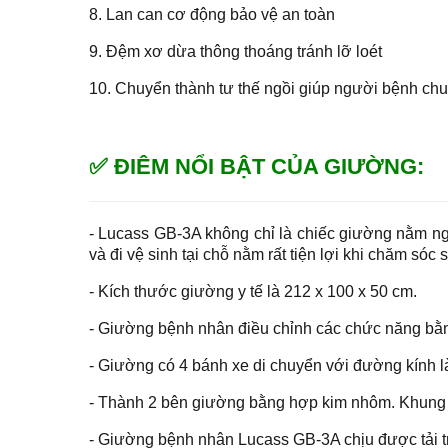
8. Lan can cơ động bảo vệ an toàn
9. Đệm xơ dừa thông thoáng tránh lỡ loét
10. Chuyển thành tư thế ngồi giúp người bệnh chuy
✅ ĐIÊM NỔI BẬT CỦA GIƯỜNG:
- Lucass GB-3A không chỉ là chiếc giường nằm n
và đi vệ sinh tại chỗ nằm rất tiện lợi khi chăm só
- Kích thước giường y tế là 212 x 100 x 50 cm.
- Giường bệnh nhân điều chỉnh các chức năng bằn
- Giường có 4 bánh xe di chuyển với đường kính l
- Thành 2 bên giường bằng hợp kim nhôm. Khung v
- Giường bệnh nhân Lucass GB-3A chịu được tải t