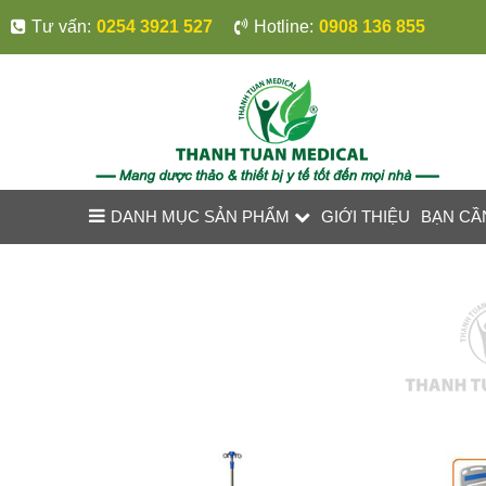
Tư vấn:
0254 3921 527
Hotline:
0908 136 855
DANH MỤC SẢN PHẨM
GIỚI THIỆU
BẠN CẦ