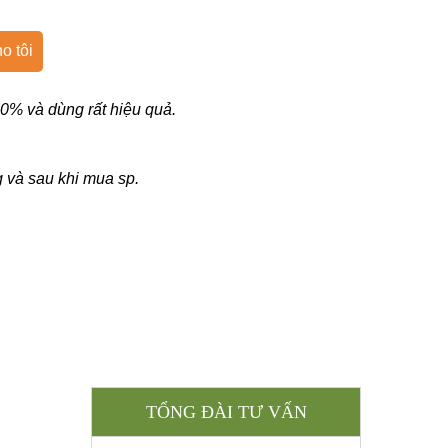
o tôi
0% và dùng rất hiệu quả.
ng và sau khi mua sp.
TỔNG ĐÀI TƯ VẤN