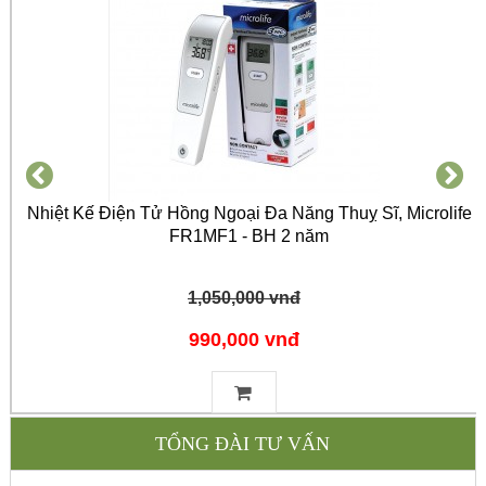
Nhiệt Kế Điện Tử Hồng Ngoại Đa Năng Thuỵ Sĩ, Microlife
FR1MF1 - BH 2 năm
1,050,000 vnđ
990,000 vnđ
TỔNG ĐÀI TƯ VẤN