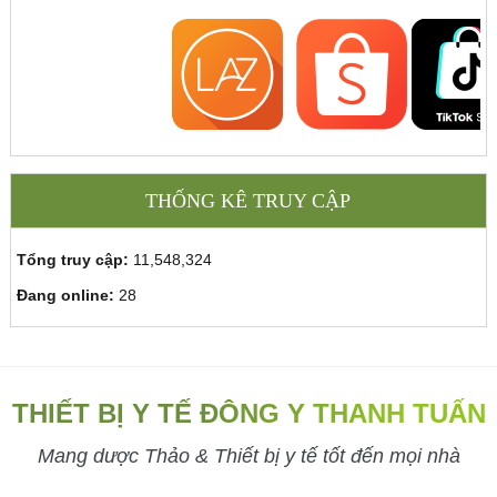
THỐNG KÊ TRUY CẬP
Tổng truy cập:
11,548,324
Đang online:
28
THIẾT BỊ Y TẾ ĐÔNG Y THANH TUẤN
Mang dược Thảo & Thiết bị y tế tốt đến mọi nhà