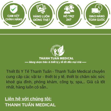
Thiết Bị Y Tế Thanh Tuấn - Thanh Tuấn Medical chuyên
cung cấp các vật tư - thiết bị y tế, thiết bị chăm sóc sức
khoẻ gia đình, phòng khám, công ty, spa,.. Giá cả tốt
nhất, hàng luôn có sẵn..
Liên hệ với chúng tôi:
THANH TUẤN MEDICAL