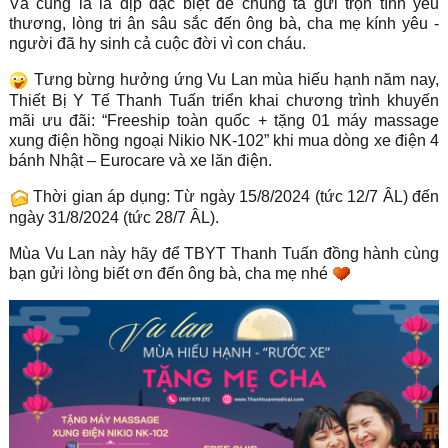
Và cũng là là dịp đặc biệt để chúng ta gửi trọn tình yêu
thương, lòng tri ân sâu sắc đến ông bà, cha mẹ kính yêu -
người đã hy sinh cả cuộc đời vì con cháu.
Tưng bừng hưởng ứng Vu Lan mùa hiếu hạnh năm nay,
Thiết Bị Y Tế Thanh Tuấn triển khai chương trình khuyến
mãi ưu đãi: “Freeship toàn quốc + tặng 01 máy massage
xung điện hồng ngoại Nikio NK-102” khi mua dòng xe điện 4
bánh Nhật – Eurocare và xe lăn điện.
Thời gian áp dụng: Từ ngày 15/8/2024 (tức 12/7 ÂL) đến
ngày 31/8/2024 (tức 28/7 ÂL).
Mùa Vu Lan này hãy để TBYT Thanh Tuấn đồng hành cùng
bạn gửi lòng biết ơn đến ông bà, cha mẹ nhé