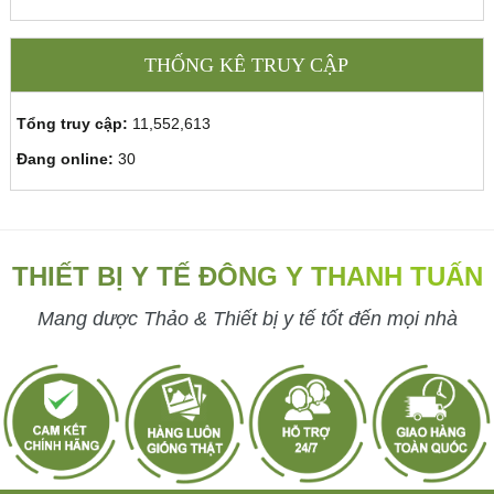
THỐNG KÊ TRUY CẬP
Tổng truy cập:
11,552,613
Đang online:
30
THIẾT BỊ Y TẾ ĐÔNG Y THANH TUẤN
Mang dược Thảo & Thiết bị y tế tốt đến mọi nhà