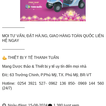
-------------------
MỌI TƯ VẤN, ĐẶT HÀ.NG, GIAO HÀNG TOÀN QUỐC LIÊN
HỆ NGAY
-------------------
THIẾT BỊ Y TẾ THANH TUẤN
Mang Dược thảo & Thiết bị y tế uy tín đến mọi nhà
Đ/c: 63 Trường Chinh, P.Phú Mỹ, TX. Phú Mỹ, BR-VT
Hotline: 0254 3921 527- 0962 136 850- 0969 144 560
(24/7)
Ngày đăng: 15-08-2024
1,380 lượt xem