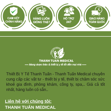
Thiết Bị Y Tế Thanh Tuấn - Thanh Tuấn Medical chuyên
cung cấp các vật tư - thiết bị y tế, thiết bị chăm sóc sức
khoẻ gia đình, phòng khám, công ty, spa,.. Giá cả tốt
nhất, hàng luôn có sẵn..
Liên hệ với chúng tôi:
THANH TUẤN MEDICAL