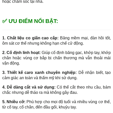
hoặc chăm sóc tại nhà.
✅ ƯU ĐIỂM NỔI BẬT:
1. Chất liệu co giãn cao cấp:
Băng mềm mại, đàn hồi tốt,
ôm sát cơ thể nhưng không hạn chế cử động.
2. Cố định linh hoạt:
Giúp cố định băng gạc, khớp tay, khớp
chân hoặc vùng cơ bắp bị chấn thương mà vẫn thoải mái
vận động.
3. Thiết kế caro xanh chuyên nghiệp:
Dễ nhận biết, tạo
cảm giác an toàn và thẩm mỹ khi sử dụng.
4. Dễ dàng cắt và sử dụng:
Có thể cắt theo nhu cầu, bám
chắc nhưng dễ tháo ra mà không gây đau.
5. Nhiều cỡ:
Phù hợp cho mọi độ tuổi và nhiều vùng cơ thể,
từ cổ tay, cổ chân, đến đầu gối, khuỷu tay.