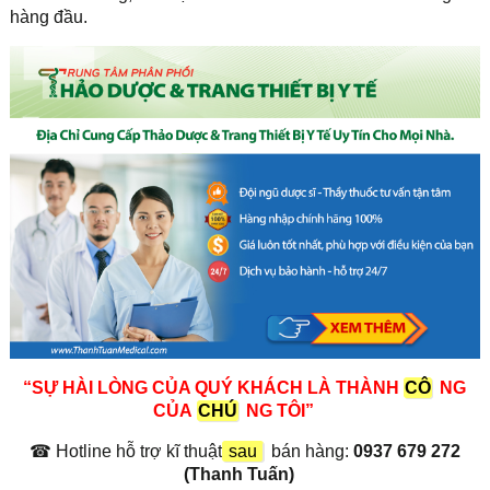
hàng đầu.
“SỰ HÀI LÒNG CỦA QUÝ KHÁCH LÀ THÀNH
CÔ
NG
CỦA
CHÚ
NG TÔI”
☎
Hotline hỗ trợ kĩ thuật
sau
bán hàng:
0937 679 272
(Thanh Tuấn)