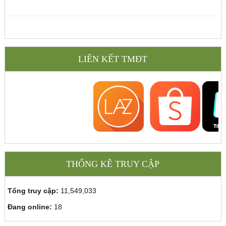
LIÊN KẾT TMĐT
THỐNG KÊ TRUY CẬP
Tổng truy cập:
11,549,033
Đang online:
18