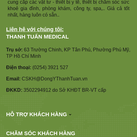
cung cấp các vật tư - thiết bị y tế, thiết bị chăm sóc sức
khoẻ gia đình, phòng khám, công ty, spa,.. Giá cả tốt
nhất, hàng luôn có sẵn..
Liên hệ với chúng tôi:
THANH TUẤN MEDICAL
Trụ sở:
63 Trường Chinh, KP Tân Phú, Phường Phú Mỹ,
TP Hồ Chí Minh
Điện thoại:
(0254) 3921 527
Email:
CSKH@DongYThanhTuan.vn
ĐKKD:
3502294912 do Sở KHĐT BR-VT cấp
HỖ TRỢ KHÁCH HÀNG
CHĂM SÓC KHÁCH HÀNG