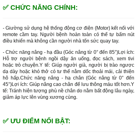
✅ CHỨC NĂNG CHÍNH:
- Giường sử dụng hệ thống động cơ điện (Motor) kết nối với
remote cầm tay. Người bệnh hoàn toàn có thể tự bấm nút
điều khiển mà không cần người nhà tốn sức quay tay.
- Chức năng nâng - hạ đầu (Góc nâng từ 0° đến 85°)Lợi ích:
Hỗ trợ người bệnh ngồi dậy ăn uống, đọc sách, xem tivi
hoặc trò chuyện.Y tế: Giúp người già, người bị trào ngược
dạ dày hoặc khó thở có tư thế nằm dốc thoải mái, cải thiện
hô hấp.Chức năng nâng - hạ chân (Góc nâng từ 0° đến
45°)Lợi ích: Giúp nâng cao chân để lưu thông máu tốt hơn.Y
tế: Tránh hiện tượng phù nề chân do nằm bất động lâu ngày,
giảm áp lực lên vùng xương cùng.
✅ ƯU ĐIỂM NỔI BẬT: