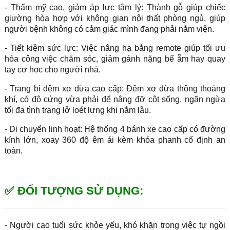
- Thẩm mỹ cao, giảm áp lực tâm lý: Thành gỗ giúp chiếc
giường hòa hợp với không gian nội thất phòng ngủ, giúp
người bệnh không có cảm giác mình đang phải nằm viện.
- Tiết kiệm sức lực: Việc nâng hạ bằng remote giúp tối ưu
hóa công việc chăm sóc, giảm gánh nặng bế ẵm hay quay
tay cơ học cho người nhà.
- Trang bị đệm xơ dừa cao cấp: Đệm xơ dừa thông thoáng
khí, có độ cứng vừa phải để nâng đỡ cột sống, ngăn ngừa
tối đa tình trạng lở loét lưng khi nằm lâu.
- Di chuyển linh hoạt: Hệ thống 4 bánh xe cao cấp có đường
kính lớn, xoay 360 độ êm ái kèm khóa phanh cố định an
toàn.
✅ ĐỐI TƯỢNG SỬ DỤNG:
- Người cao tuổi sức khỏe yếu, khó khăn trong việc tự ngồi