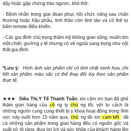
dậy hoặc gặp chứng trào ngược, khó thở.
- Bệnh nhân trong giai đoạn phục hồi chức năng sau chấn
thương hoặc hậu phẫu, tinh thần còn tỉnh táo và có thể tự
bấm remote điều khiển.
- Các gia đình chú trọng thẩm mỹ không gian sống, muốn tìm
một chiếc giường y tế nhưng có vẻ ngoài sang trọng như nội
thất gia đình.
*Lưu ý:
Hình ảnh sản phẩm chỉ có tính chất minh họa, chi
tiết sản phẩm, màu sắc có thể thay đổi tùy theo sản phẩm
thực tế.
★★★
Siêu Thị Y Tế Thanh Tuấn
, xin cảm ơn bạn đã ghé
thăm gian hàng của
cô
ng ty
chú
ng tôi, với tư cách là
những người cung cung thiết bị y khoa hoạt động trong lĩnh
vực này suốt hơn 15 năm qua,
chú
ng tôi xin
cam kết
tất
cả những sản phẩm trong gian hàng đều có nguồn gốc và
xuất xứ rõ ràng, đưa lợi ích và sức khỏe của khách hàng lên