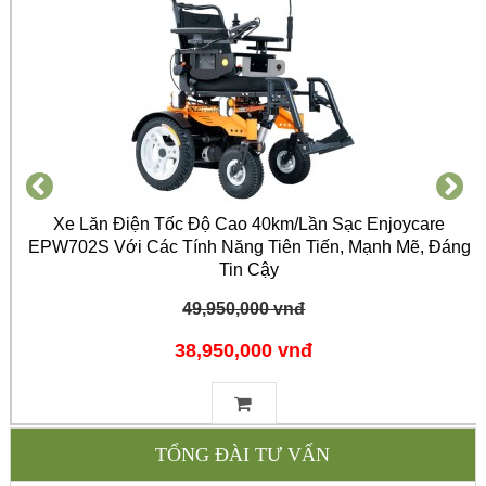
Xe Lăn Điện Tốc Độ Cao 40km/Lần Sạc Enjoycare
EPW702S Với Các Tính Năng Tiên Tiến, Mạnh Mẽ, Đáng
Tin Cậy
49,950,000 vnđ
38,950,000 vnđ
TỔNG ĐÀI TƯ VẤN