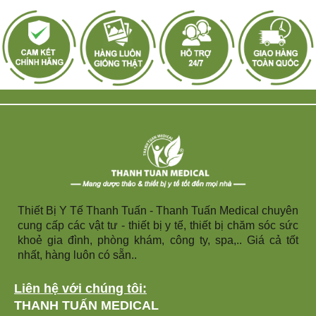
Thiết Bị Y Tế Thanh Tuấn - Thanh Tuấn Medical chuyên
cung cấp các vật tư - thiết bị y tế, thiết bị chăm sóc sức
khoẻ gia đình, phòng khám, công ty, spa,.. Giá cả tốt
nhất, hàng luôn có sẵn..
Liên hệ với chúng tôi:
THANH TUẤN MEDICAL