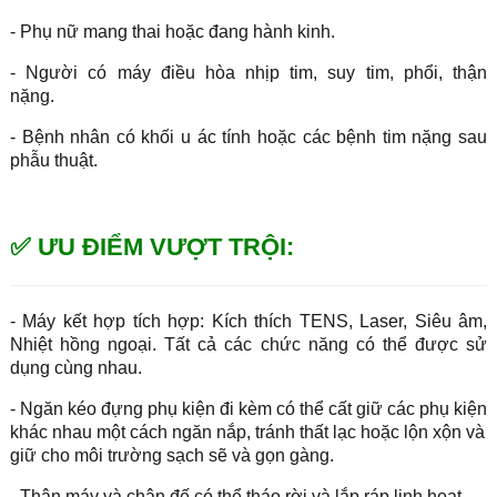
- Phụ nữ mang thai hoặc đang hành kinh.
- Người có máy điều hòa nhịp tim, suy tim, phổi, thận
nặng.
- Bệnh nhân có khối u ác tính hoặc các bệnh tim nặng sau
phẫu thuật.
✅ ƯU ĐIỂM VƯỢT TRỘI:
- Máy kết hợp tích hợp: Kích thích TENS, Laser, Siêu âm,
Nhiệt hồng ngoại. Tất cả các chức năng có thể được sử
dụng cùng nhau.
- Ngăn kéo đựng phụ kiện đi kèm có thể cất giữ các phụ kiện
khác nhau một cách ngăn nắp, tránh thất lạc hoặc lộn xộn và
giữ cho môi trường sạch sẽ và gọn gàng.
- Thân máy và chân đế có thể tháo rời và lắp ráp linh hoạt,