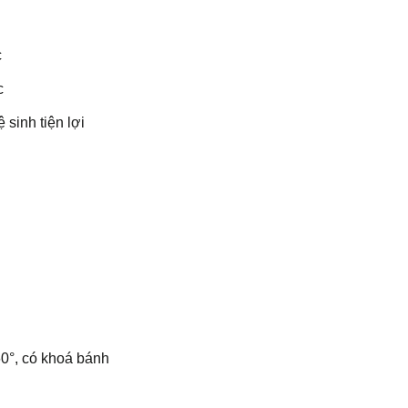
c
c
 sinh tiện lợi
60°, có khoá bánh