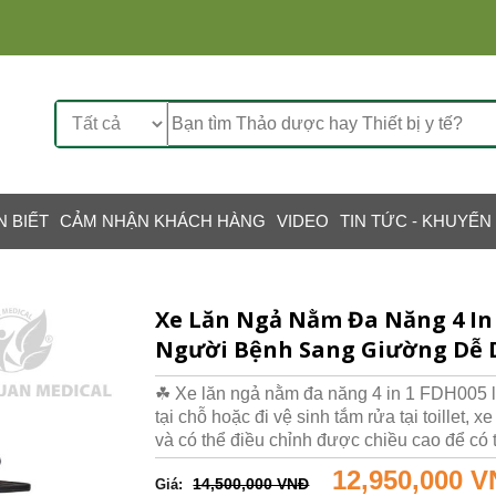
N BIẾT
CẢM NHẬN KHÁCH HÀNG
VIDEO
TIN TỨC - KHUYẾN
Xe Lăn Ngả Nằm Đa Năng 4 In 
Người Bệnh Sang Giường Dễ 
☘ Xe lăn ngả nằm đa năng 4 in 1 FDH005 là 
tại chỗ hoặc đi vệ sinh tắm rửa tại toillet, 
và có thể điều chỉnh được chiều cao để có
12,950,000 
14,500,000 VNĐ
Giá: