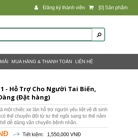
Đăng ký thành viên
[0] Sản phẩm
 MÃI
MUA HÀNG & THANH TOÁN
LIÊN HỆ
1 - Hỗ Trợ Cho Người Tai Biến,
Dàng (Đặt hàng)
một chiếc xe lăn hỗ trợ người yếu liệt vệ đi sinh
xe có thể chuyển đổi từ tư thế ngồi sang tư thế nằm
 thể dễ dàng vận chuyển bệnh nhân.
VNĐ
Tiết kiệm:
1,550,000 VNĐ