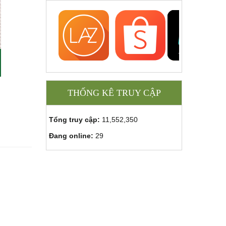
THỐNG KÊ TRUY CẬP
Tổng truy cập:
11,552,350
Đang online:
29