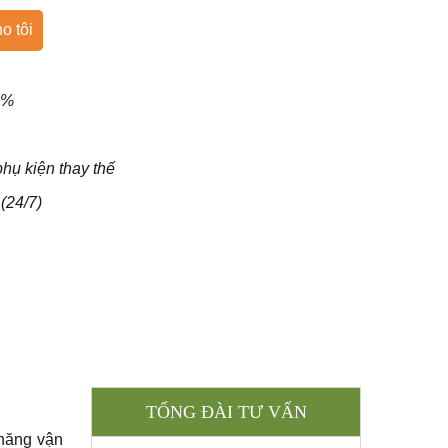
o tôi
0%
hụ kiện thay thế
(24/7)
TỔNG ĐÀI TƯ VẤN
 năng vận