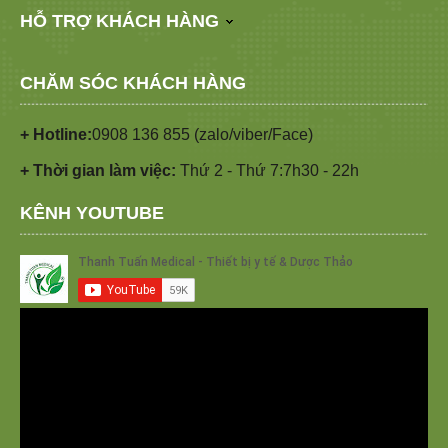
HỖ TRỢ KHÁCH HÀNG
CHĂM SÓC KHÁCH HÀNG
+ Hotline:
0908 136 855 (zalo/viber/Face)
+ Thời gian làm việc:
Thứ 2 - Thứ 7:7h30 - 22h
KÊNH YOUTUBE