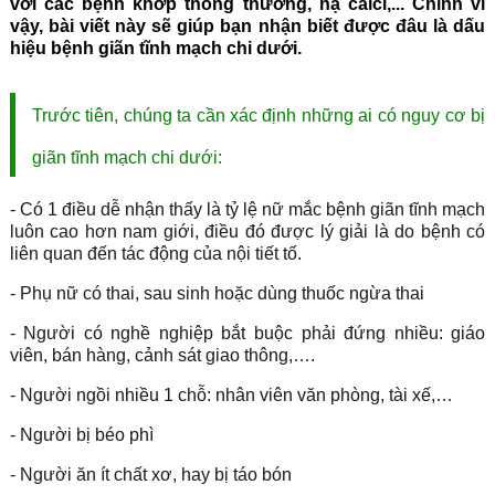
với các bệnh khớp thông thường, hạ calci,... Chính vì
vậy, bài viết này sẽ giúp bạn nhận biết được đâu là dấu
hiệu bệnh giãn tĩnh mạch chi dưới.
Trước tiên, chúng ta cần xác định những ai có nguy cơ bị
giãn tĩnh mạch chi dưới:
- Có 1 điều dễ nhận thấy là tỷ lệ nữ mắc bệnh giãn tĩnh mạch
luôn cao hơn nam giới, điều đó được lý giải là do bệnh có
liên quan đến tác động của nội tiết tố.
- Phụ nữ có thai, sau sinh hoặc dùng thuốc ngừa thai
- Người có nghề nghiệp bắt buộc phải đứng nhiều: giáo
viên, bán hàng, cảnh sát giao thông,….
- Người ngồi nhiều 1 chỗ: nhân viên văn phòng, tài xế,…
- Người bị béo phì
- Người ăn ít chất xơ, hay bị táo bón