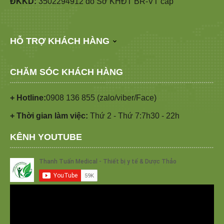
ĐKKD:
3502294912 do Sở KHĐT BR-VT cấp
HỖ TRỢ KHÁCH HÀNG
CHĂM SÓC KHÁCH HÀNG
+ Hotline:
0908 136 855 (zalo/viber/Face)
+ Thời gian làm việc:
Thứ 2 - Thứ 7:7h30 - 22h
KÊNH YOUTUBE