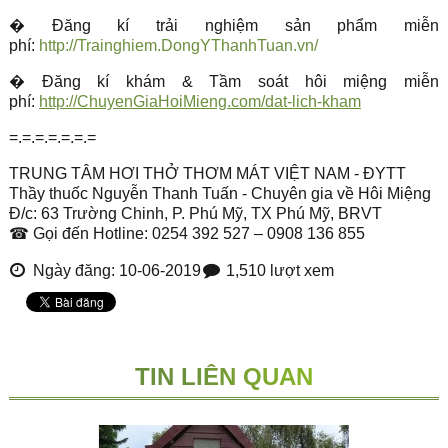
� Đăng kí trải nghiệm sản phẩm miễn
phí:
http://Trainghiem.DongYThanhTuan.vn/
� Đăng kí khám & Tầm soát hôi miệng miễn
phí:
http://ChuyenGiaHoiMieng.com/dat-lich-kham
=.=.=.=.=.=.=
TRUNG TÂM HƠI THỞ THƠM MÁT VIỆT NAM - ĐYTT
Thầy thuốc Nguyễn Thanh Tuấn - Chuyên gia về Hôi Miệng
Đ/c: 63 Trường Chinh, P. Phú Mỹ, TX Phú Mỹ, BRVT
☎ Gọi đến Hotline: 0254 392 527 – 0908 136 855
Ngày đăng: 10-06-2019
1,510 lượt xem
TIN LIÊN QUAN