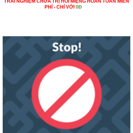
TRẢI NGHIỆM CHỮA TRỊ HÔI MIỆNG HOÀN TOÀN MIỄN
PHÍ
- CHỈ VỚI
0Đ