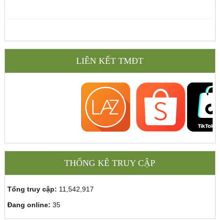
LIÊN KẾT TMĐT
THỐNG KÊ TRUY CẬP
Tổng truy cập:
11,542,917
Đang online:
35