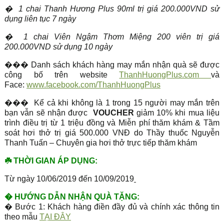
�
1 chai Thanh Hương Plus 90ml trị giá 200.000VND sử
dụng liên tục 7 ngày
�
1 chai Viên Ngậm Thơm Miệng 200 viên trị giá
200.000VND sử dụng 10 ngày
��� Danh sách khách hàng may mắn nhận quà sẽ được
công bố trên website
ThanhHuongPlus.com
và
Face:
www.facebook.com/ThanhHuongPlus
��� Kể cả khi không là 1 trong 15 người may mắn trên
bạn vẫn sẽ nhận được ⁣
VOUCHER
giảm 10% khi mua liệu
trình điều trị từ 1 triệu đồng và Miễn phí thăm khám & Tầm
soát hơi thở trị giá 500.000 VNĐ do Thầy thuốc Nguyễn
Thanh Tuấn – Chuyên gia hơi thở trực tiếp thăm khám
☘️
THỜI GIAN ÁP DỤNG:
Từ ngày 10/06/2019 đến 10/09/2019
�
HƯỚNG DẪN NHẬN QUÀ TẶNG:
� Bước 1: Khách hàng điền đầy đủ và chính xác thông tin
theo mẫu
TẠI ĐÂY