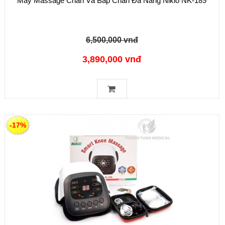
Máy Massage Chân Và Bắp Chân Đa Năng Nikio NK-189
6,500,000 vnđ
3,890,000 vnđ
-17%