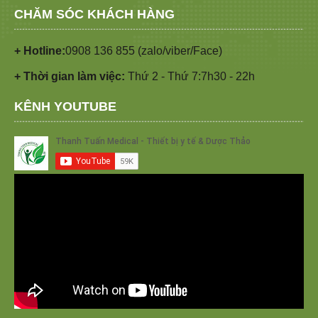
CHĂM SÓC KHÁCH HÀNG
+ Hotline:
0908 136 855 (zalo/viber/Face)
+ Thời gian làm việc:
Thứ 2 - Thứ 7:7h30 - 22h
KÊNH YOUTUBE