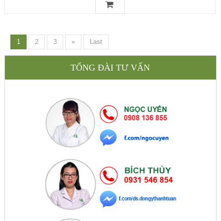
1
2
3
»
Last
TỔNG ĐÀI TƯ VẤN