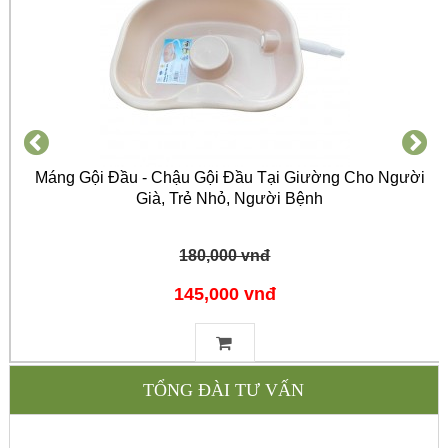
Máng Gội Đầu - Chậu Gội Đầu Tại Giường Cho Người
Già, Trẻ Nhỏ, Người Bệnh
180,000 vnđ
145,000 vnđ
TỔNG ĐÀI TƯ VẤN