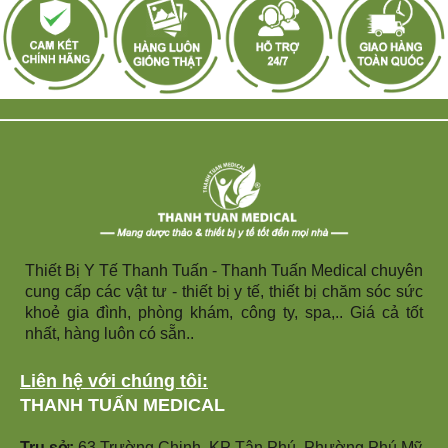
Thiết Bị Y Tế Thanh Tuấn - Thanh Tuấn Medical chuyên
cung cấp các vật tư - thiết bị y tế, thiết bị chăm sóc sức
khoẻ gia đình, phòng khám, công ty, spa,.. Giá cả tốt
nhất, hàng luôn có sẵn..
Liên hệ với chúng tôi:
THANH TUẤN MEDICAL
Trụ sở:
63 Trường Chinh, KP Tân Phú, Phường Phú Mỹ,