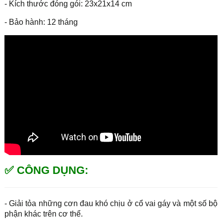
- Kích thước đóng gói: 23x21x14 cm
- Bảo hành: 12 tháng
✅ CÔNG DỤNG:
- Giải tỏa những cơn đau khó chịu ở cổ vai gáy và một số bộ
phận khác trên cơ thể.