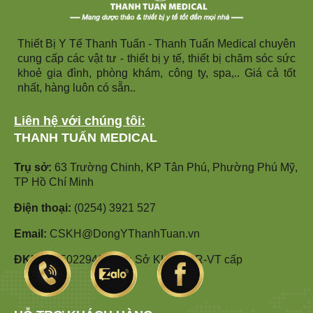
Thiết Bị Y Tế Thanh Tuấn - Thanh Tuấn Medical chuyên
cung cấp các vật tư - thiết bị y tế, thiết bị chăm sóc sức
khoẻ gia đình, phòng khám, công ty, spa,.. Giá cả tốt
nhất, hàng luôn có sẵn..
Liên hệ với chúng tôi:
THANH TUẤN MEDICAL
Trụ sở:
63 Trường Chinh, KP Tân Phú, Phường Phú Mỹ,
TP Hồ Chí Minh
Điện thoại:
(0254) 3921 527
Email:
CSKH@DongYThanhTuan.vn
ĐKKD:
3502294912 do Sở KHĐT BR-VT cấp