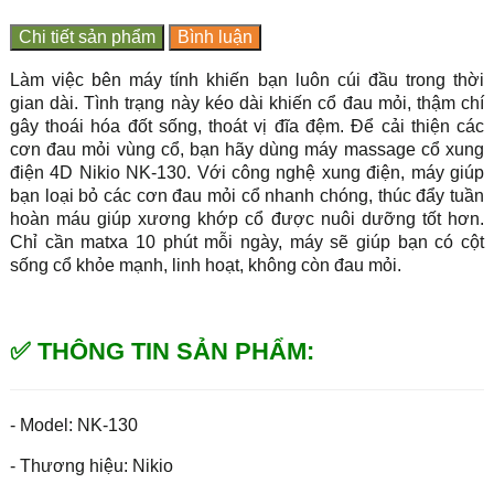
Chi tiết sản phẩm
Bình luận
Làm việc bên máy tính khiến bạn luôn cúi đầu trong thời
gian dài. Tình trạng này kéo dài khiến cổ đau mỏi, thậm chí
gây thoái hóa đốt sống, thoát vị đĩa đệm. Để cải thiện các
cơn đau mỏi vùng cổ, bạn hãy dùng máy massage cổ xung
điện 4D Nikio NK-130. Với công nghệ xung điện, máy giúp
bạn loại bỏ các cơn đau mỏi cổ nhanh chóng, thúc đẩy tuần
hoàn máu giúp xương khớp cổ được nuôi dưỡng tốt hơn.
Chỉ cần matxa 10 phút mỗi ngày, máy sẽ giúp bạn có cột
sống cổ khỏe mạnh, linh hoạt, không còn đau mỏi.
✅ THÔNG TIN SẢN PHẨM:
- Model: NK-130
- Thương hiệu: Nikio