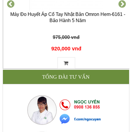
Máy Đo Huyết Áp Cổ Tay Nhật Bản Omron Hem-6161 -
Bảo Hành 5 Năm
975,000 vnđ
920,000 vnđ
TỔNG ĐÀI TƯ VẤN