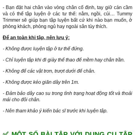
- Bạn đặt hai chân vào vòng chân cố định, tay giữ cán cầm
và có thể tập luyện ở các tư thế: nằm, ngồi, cúi… Tummy
Trimmer sẽ giúp bạn tập luyện bất cứ khi nào bạn muốn, ở
phòng khách, phòng ngủ hay ngoài sân tùy thích.
Để an toàn khi tập, nên lưu ý:
- Không được luyện tập ở tư thế đứng.
- Chỉ luyện tập khi đi giày thể thao đế mềm hay chân trần.
- Không để các vật trơn, trượt dưới đế chân.
- Không được kéo giãn dây trên 1m.
- Đảm bảo dây cao su trong tình trạng hoạt động tốt và thoải
mái cho đôi chân.
- Nên tham khảo ý kiến bác sĩ trước khi luyện tập.
✅ MỘT SỐ BÀI TẬP VỚI DỤNG CỤ TẬP