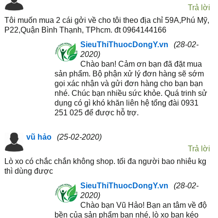
Trả lời
Tôi muốn mua 2 cái gởi về cho tôi theo địa chỉ 59A,Phú Mỹ,
P22,Quận Bình Thạnh, TPhcm. đt 0964144166
SieuThiThuocDongY.vn
(28-02-
2020)
Chào ban! Cảm ơn bạn đã đặt mua
sản phẩm. Bộ phận xử lý đơn hàng sẽ sớm
gọi xác nhận và gửi đơn hàng cho bạn bạn
nhé. Chúc bạn nhiều sức khỏe. Quá trinh sử
dụng có gì khó khăn liên hệ tổng đài 0931
251 025 để được hỗ trợ.
vũ hảo
(25-02-2020)
Trả lời
Lò xo có chắc chắn không shop. tối đa người bao nhiêu kg
thì dùng được
SieuThiThuocDongY.vn
(28-02-
2020)
Chào bạn Vũ Hảo! Bạn an tâm về độ
bền của sản phẩm bạn nhé, lò xo bạn kéo