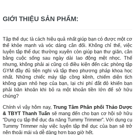
GIỚI THIỆU SẢN PHẨM:
Tập thể dục là cách hiệu quả nhất giúp bạn có được một cơ
thể khỏe mạnh và vóc dáng cân đối. Không chỉ thế, việc
luyện tập thể dục thường xuyên còn giúp bạn thư giãn, cân
bằng cuộc sống sau ngày dài lao động mệt nhọc. Thế
nhưng, không phải ai cũng có điều kiện đến các phòng tập
GYM đầy đủ tiện nghi và tập theo phương pháp khoa học
nhất. Những chiếc máy tập cồng kềnh, chiếm diện tích
không gian nhỏ hẹp của bạn, lại chi phí đắt đỏ khiến bạn
phải băn khoăn khi bỏ ra một khoản tiền lớn để sở hữu
chúng?
Chính vì vậy hôm nay,
Trung Tâm Phân phối Thảo Dược
& TBYT Thanh Tuấn
sẽ mang đến cho bạn cơ hội sở hữu
“Dụng cụ tập thể dục đa năng Tummy Trimmer”. Với dụng cụ
Tummy Trimmer này việc luyện tập thể dục của bạn sẽ trở
nên thoải mái và dễ dàng hơn bao giờ hết.