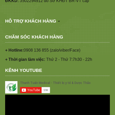
ĐKKD:
3502294912 do Sở KHĐT BR-VT cấp
HỖ TRỢ KHÁCH HÀNG
CHĂM SÓC KHÁCH HÀNG
+ Hotline:
0908 136 855 (zalo/viber/Face)
+ Thời gian làm việc:
Thứ 2 - Thứ 7:7h30 - 22h
KÊNH YOUTUBE