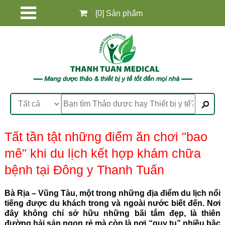
[0] Sản phẩm
Tất tần tật những điểm ăn chơi "bao
mê" khi du lịch kết hợp khám chữa
bệnh tại Đông y Thanh Tuấn
Bà Rịa – Vũng Tàu, một trong những địa điểm du lịch nổi
tiếng được du khách trong và ngoài nước biết đến. Nơi
đây không chỉ sở hữu những bãi tắm đẹp, là thiên
đường hải sản ngon rẻ mà còn là nơi “quy tụ” nhiều bậc