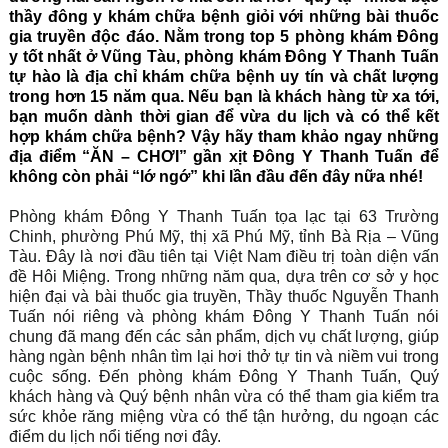
thầy đông y khám chữa bệnh giỏi với những bài thuốc
gia truyền độc đáo. Nằm trong top 5 phòng khám Đông
y tốt nhất ở Vũng Tàu, phòng khám Đông Y Thanh Tuấn
tự hào là địa chỉ khám chữa bệnh uy tín và chất lượng
trong hơn 15 năm qua. Nếu bạn là khách hàng từ xa tới,
bạn muốn dành thời gian để vừa du lịch và có thể kết
hợp khám chữa bệnh? Vậy hãy tham khảo ngay những
địa điểm “ĂN – CHƠI” gần xịt Đông Y Thanh Tuấn để
không còn phải “lớ ngớ” khi lần đầu đến đây nữa nhé!
Phòng khám Đông Y Thanh Tuấn tọa lạc tại 63 Trường
Chinh, phường Phú Mỹ, thị xã Phú Mỹ, tỉnh Bà Rịa – Vũng
Tàu. Đây là nơi đầu tiên tại Việt Nam điều trị toàn diện vấn
đề Hôi Miệng. Trong những năm qua, dựa trên cơ sở y học
hiện đại và bài thuốc gia truyền, Thầy thuốc Nguyễn Thanh
Tuấn nói riêng và phòng khám Đông Y Thanh Tuấn nói
chung đã mang đến các sản phẩm, dịch vụ chất lượng, giúp
hàng ngàn bệnh nhân tìm lại hơi thở tự tin và niềm vui trong
cuộc sống. Đến phòng khám Đông Y Thanh Tuấn, Quý
khách hàng và Quý bệnh nhân vừa có thể tham gia kiểm tra
sức khỏe răng miệng vừa có thể tận hưởng, du ngoạn các
điểm du lịch nổi tiếng nơi đây.