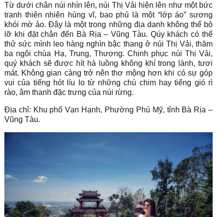
Từ dưới chân núi nhìn lên, núi Thị Vải hiện lên như một bức
tranh thiên nhiên hùng vĩ, bao phủ là một “lớp áo” sương
khói mờ ảo. Đây là một trong những địa danh không thể bỏ
lỡ khi đặt chân đến Bà Rịa – Vũng Tàu. Qúy khách có thể
thử sức mình leo hàng nghìn bậc thang ở núi Thị Vải, thăm
ba ngôi chùa Hạ, Trung, Thượng. Chinh phục núi Thị Vải,
quý khách sẽ được hít hà luồng không khí trong lành, tươi
mát. Không gian càng trở nên thơ mộng hơn khi có sự góp
vui của tiếng hót líu lo từ những chú chim hay tiếng gió rì
rào, âm thanh đặc trưng của núi rừng.
Địa chỉ: Khu phố Vạn Hạnh, Phường Phú Mỹ, tỉnh Bà Rịa –
Vũng Tàu.