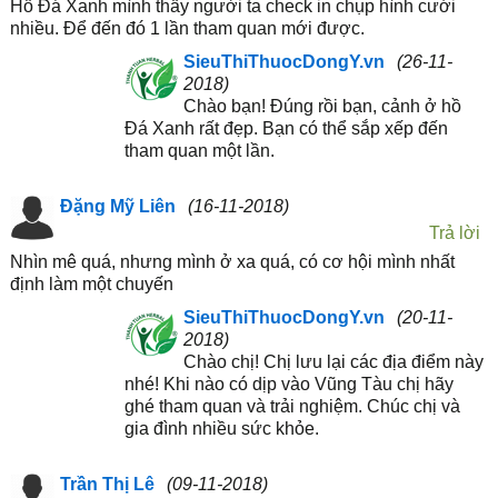
Hồ Đá Xanh mình thấy người ta check in chụp hình cưới
nhiều. Để đến đó 1 lần tham quan mới được.
SieuThiThuocDongY.vn
(26-11-
2018)
Chào bạn! Đúng rồi bạn, cảnh ở hồ
Đá Xanh rất đẹp. Bạn có thể sắp xếp đến
tham quan một lần.
Đặng Mỹ Liên
(16-11-2018)
Trả lời
Nhìn mê quá, nhưng mình ở xa quá, có cơ hội mình nhất
định làm một chuyến
SieuThiThuocDongY.vn
(20-11-
2018)
Chào chị! Chị lưu lại các địa điểm này
nhé! Khi nào có dịp vào Vũng Tàu chị hãy
ghé tham quan và trải nghiệm. Chúc chị và
gia đình nhiều sức khỏe.
Trần Thị Lê
(09-11-2018)