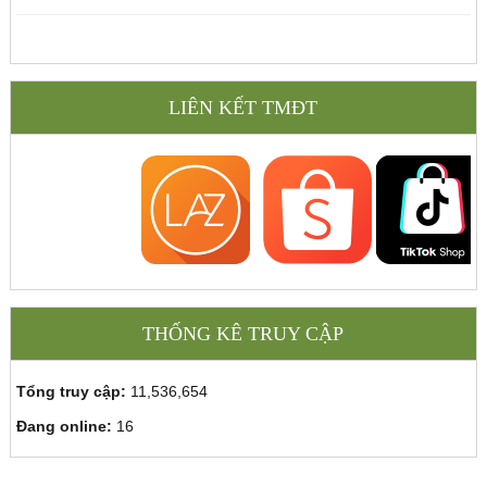
LIÊN KẾT TMĐT
THỐNG KÊ TRUY CẬP
Tổng truy cập:
11,536,654
Đang online:
16