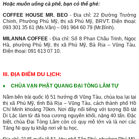
Hoặc muốn uống cà phê, bạn có thể ghé:
COFFEE HOUSE MR. BEO
- Địa chỉ: 22 Đường Trường
Chinh, Phường Phú Mỹ, thị xã Phú Mỹ, BRVT. Điện thoại:
093 301 35 61 (Ms.Vân) – 091 964 60 79 (Mr.Bình).
MILANNA COFFEE
- Địa chỉ: Số 8 Phan Châu Trinh, Ngọc
Hà, phường Phú Mỹ, thị xã Phú Mỹ, Bà Rịa – Vũng Tàu.
Điện thoại: 091 613 07 10.
III. ĐỊA ĐIỂM DU LỊCH:
♦
CHÙA VẠN PHẬT QUANG ĐẠI TÒNG LÂM TỰ
Nằm bên trái quốc lộ 51 hướng đi Vũng Tàu, chùa tọa lại tại
thị xã Phú Mỹ, tỉnh Bà Rịa – Vũng Tàu, cách thành phố Hồ
Chí Minh khoảng 70km. Nơi đây nổi tiếng với tượng Bồ tát
Di Lặc làm từ đá hoa cương nguyên khối, nặng 40 tấn. Đặc
biệt, chùa Đại Tòng Lâm còn có quy mô lớn và là nơi các
Tăng Ni quy tụ khắp nơi về tu học.