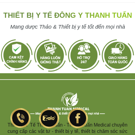
THIẾT BỊ Y TẾ ĐÔNG Y THANH TUẤN
Mang dược Thảo & Thiết bị y tế tốt đến mọi nhà
Thiết Bị Y Tế Thanh Tuấn - Thanh Tuấn Medical chuyên
cung cấp các vật tư - thiết bị y tế, thiết bị chăm sóc sức