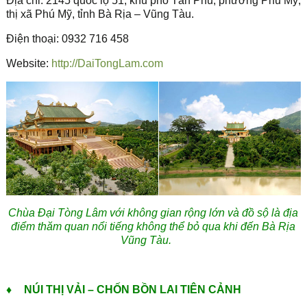
Địa chỉ: 2145 quốc lộ 51, khu phố Tân Phú, phường Phú Mỹ,
thị xã Phú Mỹ, tỉnh Bà Rịa – Vũng Tàu.
Điện thoại: 0932 716 458
Website:
http://DaiTongLam.com
Chùa Đại Tòng Lâm với không gian rộng lớn và đồ sộ là địa
điểm thăm quan nổi tiếng không thể bỏ qua khi đến Bà Rịa
Vũng Tàu.
♦
NÚI THỊ VẢI – CHỐN BỒN LAI TIÊN CẢNH