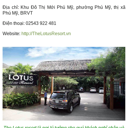
Địa chỉ: Khu Đô Thị Mới Phú Mỹ, phường Phú Mỹ, thị xã
Phú Mỹ, BRVT
Điện thoại: 02543 922 481
Website:
http://TheLotusResort.vn
The Lotus resort là nơi lý tưởng cho quý khách nghỉ chân và