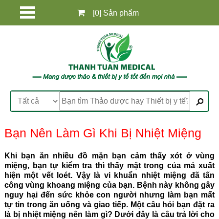
[0] Sản phẩm
Bạn Nên Làm Gì Khi Bị Nhiệt Miệng
Khi bạn ăn nhiều đồ mặn bạn cảm thấy xót ở vùng
miệng, bạn tự kiểm tra thì thấy mặt trong của má xuất
hiện một vết loét. Vậy là vi khuẩn nhiệt miệng đã tấn
công vùng khoang miệng của bạn. Bệnh này không gây
nguy hại đến sức khỏe con người nhưng làm bạn mất
tự tin trong ăn uống và giao tiếp. Một câu hỏi bạn đặt ra
là bị nhiệt miệng nên làm gì? Dưới đây là câu trả lời cho