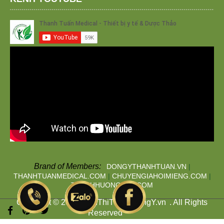
Brand of Members:
DONGYTHANHTUAN.VN
|
THANHTUANMEDICAL.COM
|
CHUYENGIAHOIMIENG.COM
|
THANHHUONGTAN.COM
Copyright © 2019
SieuThiThuocDongY.vn
. All Rights
Reserved