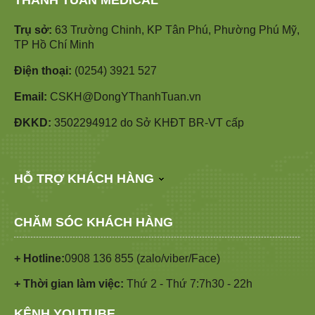
THANH TUẤN MEDICAL
Trụ sở:
63 Trường Chinh, KP Tân Phú, Phường Phú Mỹ,
TP Hồ Chí Minh
Điện thoại:
(0254) 3921 527
Email:
CSKH@DongYThanhTuan.vn
ĐKKD:
3502294912 do Sở KHĐT BR-VT cấp
HỖ TRỢ KHÁCH HÀNG
CHĂM SÓC KHÁCH HÀNG
+ Hotline:
0908 136 855 (zalo/viber/Face)
+ Thời gian làm việc:
Thứ 2 - Thứ 7:7h30 - 22h
KÊNH YOUTUBE