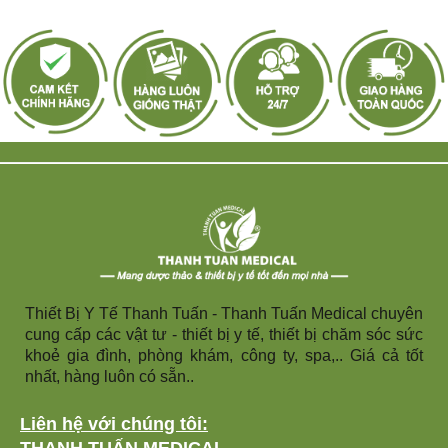
Thiết Bị Y Tế Thanh Tuấn - Thanh Tuấn Medical chuyên
cung cấp các vật tư - thiết bị y tế, thiết bị chăm sóc sức
khoẻ gia đình, phòng khám, công ty, spa,.. Giá cả tốt
nhất, hàng luôn có sẵn..
Liên hệ với chúng tôi: