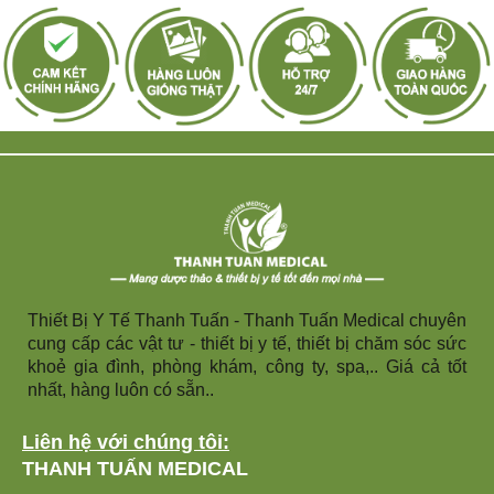
Thiết Bị Y Tế Thanh Tuấn - Thanh Tuấn Medical chuyên
cung cấp các vật tư - thiết bị y tế, thiết bị chăm sóc sức
khoẻ gia đình, phòng khám, công ty, spa,.. Giá cả tốt
nhất, hàng luôn có sẵn..
Liên hệ với chúng tôi:
THANH TUẤN MEDICAL