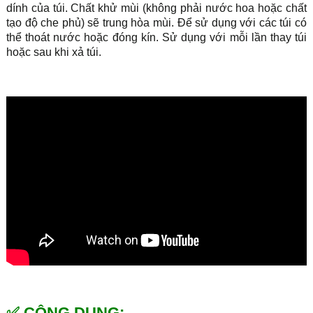
dính của túi. Chất khử mùi (không phải nước hoa hoặc chất
tạo độ che phủ) sẽ trung hòa mùi. Để sử dụng với các túi có
thể thoát nước hoặc đóng kín. Sử dụng với mỗi lần thay túi
hoặc sau khi xả túi.
✅ CÔNG DỤNG: