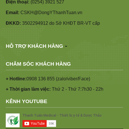
Điện thoại:
(0254) 3921 527
Email:
CSKH@DongYThanhTuan.vn
ĐKKD:
3502294912 do Sở KHĐT BR-VT cấp
HỖ TRỢ KHÁCH HÀNG
CHĂM SÓC KHÁCH HÀNG
+ Hotline:
0908 136 855 (zalo/viber/Face)
+ Thời gian làm việc:
Thứ 2 - Thứ 7:7h30 - 22h
KÊNH YOUTUBE