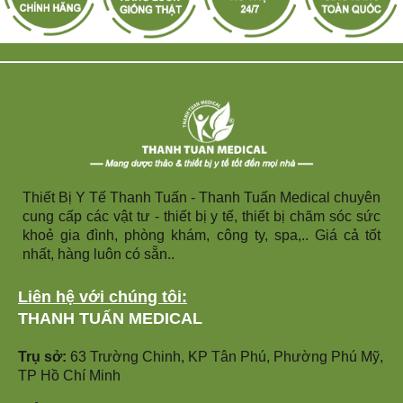
Thiết Bị Y Tế Thanh Tuấn - Thanh Tuấn Medical chuyên
cung cấp các vật tư - thiết bị y tế, thiết bị chăm sóc sức
khoẻ gia đình, phòng khám, công ty, spa,.. Giá cả tốt
nhất, hàng luôn có sẵn..
Liên hệ với chúng tôi:
THANH TUẤN MEDICAL
Trụ sở:
63 Trường Chinh, KP Tân Phú, Phường Phú Mỹ,
TP Hồ Chí Minh