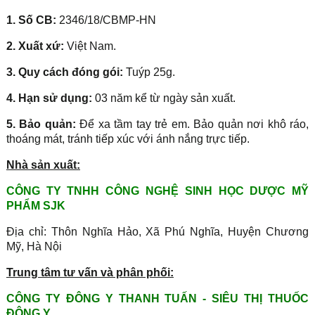
1. Số CB:
2346/18/CBMP-HN
2. Xuất xứ:
Việt Nam.
3. Quy cách đóng gói:
Tuýp 25g.
4. Hạn sử dụng:
03 năm kể từ ngày sản xuất.
5. Bảo quản:
Để xa tầm tay trẻ em. Bảo quản nơi khô ráo,
thoáng mát, tránh tiếp xúc với ánh nắng trực tiếp.
Nhà sản xuất:
CÔNG TY TNHH CÔNG NGHỆ SINH HỌC DƯỢC MỸ
PHẨM SJK
Địa chỉ: Thôn Nghĩa Hảo, Xã Phú Nghĩa, Huyện Chương
Mỹ, Hà Nội
Trung tâm tư vấn và phân phối:
CÔNG TY ĐÔNG Y THANH TUẤN - SIÊU THỊ THUỐC
ĐÔNG Y