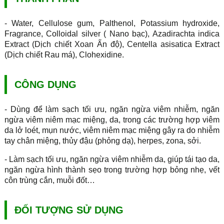
- Water, Cellulose gum, Palthenol, Potassium hydroxide,
Fragrance, Colloidal silver ( Nano bạc), Azadirachta indica
Extract (Dịch chiết Xoan Ấn độ), Centella asisatica Extract
(Dịch chiết Rau má), Clohexidine.
CÔNG DỤNG
- Dùng để làm sạch tối ưu, ngăn ngừa viêm nhiễm, ngăn
ngừa viêm niêm mạc miệng, da, trong các trường hợp viêm
da lở loét, mụn nước, viêm niêm mạc miệng gây ra do nhiễm
tay chân miệng, thủy đậu (phỏng dạ), herpes, zona, sởi.
- Làm sạch tối ưu, ngăn ngừa viêm nhiễm da, giúp tái tạo da,
ngăn ngừa hình thành sẹo trong trường hợp bỏng nhẹ, vết
côn trùng cắn, muỗi đốt…
ĐỐI TƯỢNG SỬ DỤNG