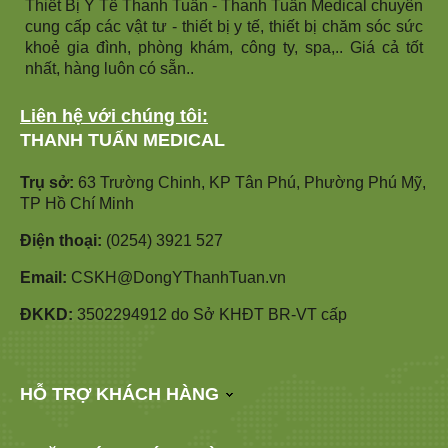
Thiết Bị Y Tế Thanh Tuấn - Thanh Tuấn Medical chuyên
cung cấp các vật tư - thiết bị y tế, thiết bị chăm sóc sức
khoẻ gia đình, phòng khám, công ty, spa,.. Giá cả tốt
nhất, hàng luôn có sẵn..
Liên hệ với chúng tôi:
THANH TUẤN MEDICAL
Trụ sở:
63 Trường Chinh, KP Tân Phú, Phường Phú Mỹ,
TP Hồ Chí Minh
Điện thoại:
(0254) 3921 527
Email:
CSKH@DongYThanhTuan.vn
ĐKKD:
3502294912 do Sở KHĐT BR-VT cấp
HỖ TRỢ KHÁCH HÀNG