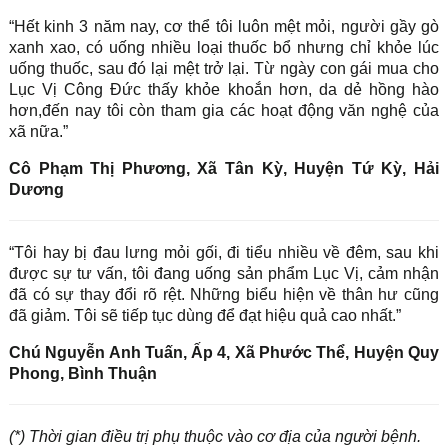
“Hết kinh 3 năm nay, cơ thể tôi luôn mệt mỏi, người gầy gò
xanh xao, có uống nhiều loại thuốc bổ nhưng chỉ khỏe lúc
uống thuốc, sau đó lại mệt trở lại. Từ ngày con gái mua cho
Lục Vị Công Đức thấy khỏe khoắn hơn, da dẻ hồng hào
hơn,đến nay tôi còn tham gia các hoạt động văn nghệ của
xã nữa.”
Cô Phạm Thị Phương, Xã Tân Kỳ, Huyện Tứ Kỳ, Hải
Dương
“Tôi hay bị đau lưng mỏi gối, đi tiểu nhiều về đêm, sau khi
được sự tư vấn, tôi đang uống sản phẩm Lục Vị, cảm nhận
đã có sự thay đổi rõ rệt. Những biểu hiện về thân hư cũng
đã giảm. Tôi sẽ tiếp tục dùng để đạt hiệu quả cao nhất.”
Chú Nguyễn Anh Tuấn, Ấp 4, Xã Phước Thể, Huyện Quy
Phong, Bình Thuận
(*) Thời gian điều trị phụ thuộc vào cơ địa của người bệnh.