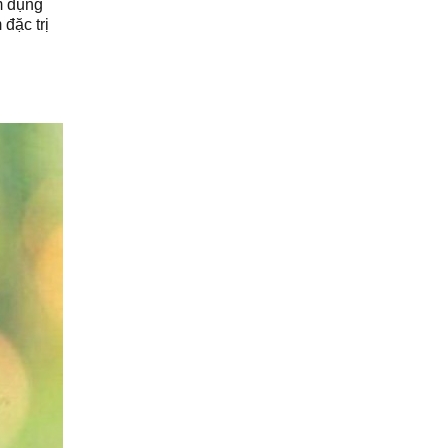
m dụng
đặc trị