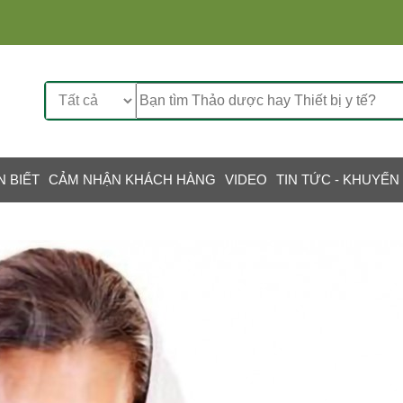
N BIẾT
CẢM NHẬN KHÁCH HÀNG
VIDEO
TIN TỨC - KHUYẾN