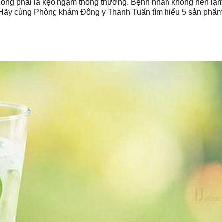
không phải là kẹo ngậm thông thường. Bệnh nhân không nên lạ
g. Hãy cùng Phòng khám Đông y Thanh Tuấn tìm hiểu 5 sản phẩm 