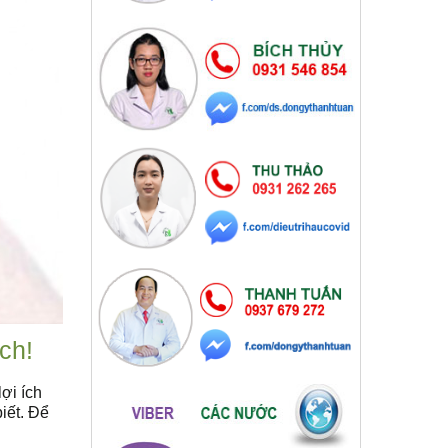
ch!
ợi ích
iết. Để