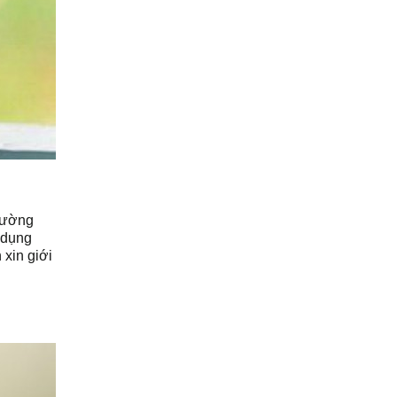
thường
 dụng
xin giới