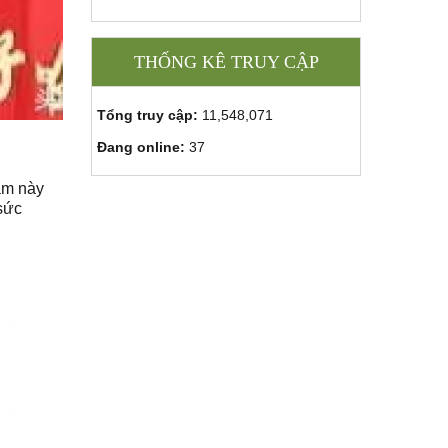
THỐNG KÊ TRUY CẬP
Tổng truy cập:
11,548,071
Đang online:
37
ậm này
sức